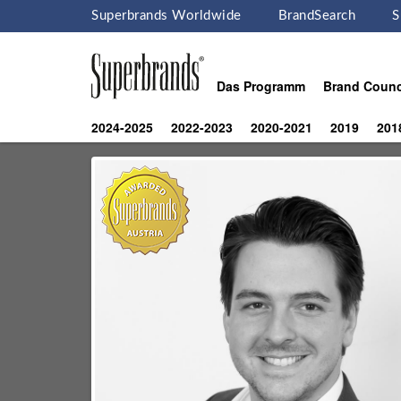
Superbrands Worldwide
BrandSearch
S
Das Programm
Brand Counc
2024-2025
2022-2023
2020-2021
2019
201